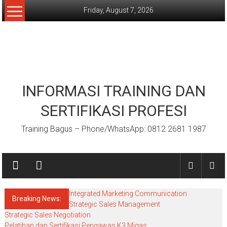
Skip
Friday, August 7, 2026
to
content
INFORMASI TRAINING DAN
SERTIFIKASI PROFESI
Training Bagus – Phone/WhatsApp: 0812 2681 1987
Integrated Marketing Communication
Breaking News:
Strategic Sales Management
Strategic Sales Negotiation
Pelatihan dan Sertifikasi Pengawas K3 Migas